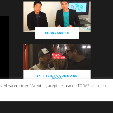
CHORRANKING
ENTREVISTA QUE NO ES
POCO
 Al hacer clic en "Aceptar", acepta el uso de TODAS las cookies.