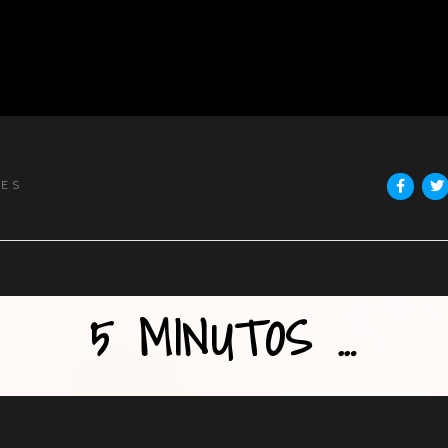
NES
5 MINUTOS …