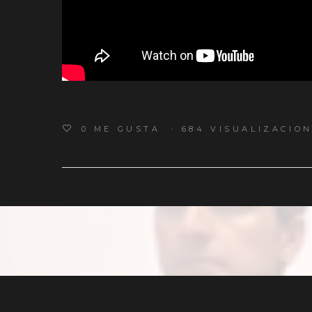
0
ME GUSTA
684 VISUALIZACIO