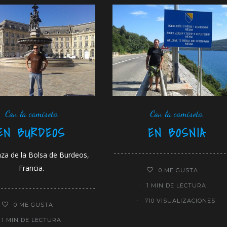
Con la camiseta
Con la camiseta
EN BURDEOS
EN BOSNIA
aza de la Bolsa de Burdeos,
Francia.
0
ME GUSTA
1 MIN DE LECTURA
710 VISUALIZACIONES
0
ME GUSTA
1 MIN DE LECTURA