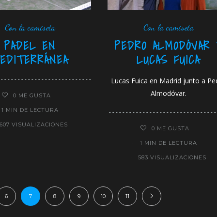
Con la camiseta
Con la camiseta
PADEL EN
PEDRO ALMODÓVAR 
EDITERRÁNEA
LUCAS FUICA
Lucas Fuica en Madrid junto a Pe
Almodóvar.
0
ME GUSTA
1 MIN DE LECTURA
607 VISUALIZACIONES
0
ME GUSTA
1 MIN DE LECTURA
583 VISUALIZACIONES
6
7
8
9
10
11