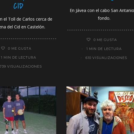
CID
En Jávea con el cabo San Antanio
fondo.
n el Toll de Carlos cerca de
na del Cid en Castelón.
0
ME GUSTA
0
ME GUSTA
1 MIN DE LECTURA
1 MIN DE LECTURA
610 VISUALIZACIONES
739 VISUALIZACIONES