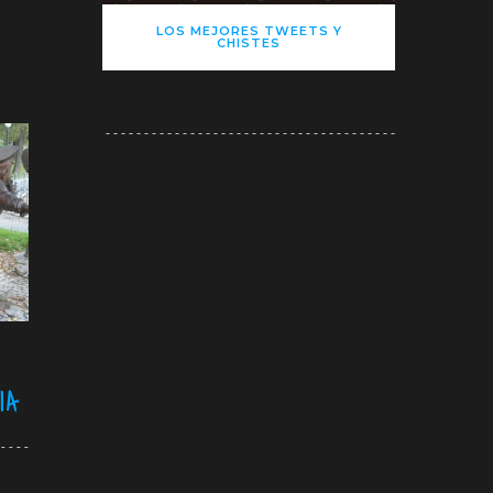
LOS MEJORES TWEETS Y
CHISTES
IA