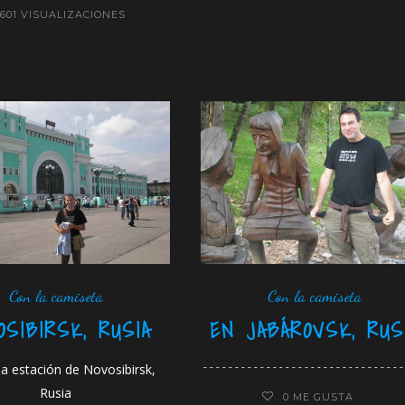
601 VISUALIZACIONES
Con la camiseta
Con la camiseta
OSIBIRSK, RUSIA
EN JABÁROVSK, RUS
 la estación de Novosibirsk,
Rusia
0
ME GUSTA